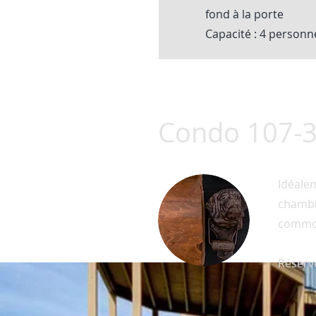
fond à la porte
Capacité : 4 personn
Condo 107-
Idéalem
chambre
commod
Réserv