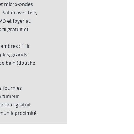
et micro-ondes
Salon avec télé,
DVD et foyer au
fil gratuit et
ambres : 1 lit
mples, grands
 de bain (douche
tes fournies
on-fumeur
érieur gratuit
mun à proximité