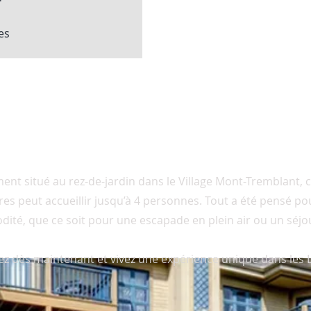
es
3
ent situé au rez-de-jardin dans le Village Mont-Tremblant,
s peut accueillir jusqu’à 4 personnes. Tout a été pensé pou
ité, que ce soit pour une escapade en plein air ou un séjo
ez dès maintenant et vivez une expérience unique dans les 