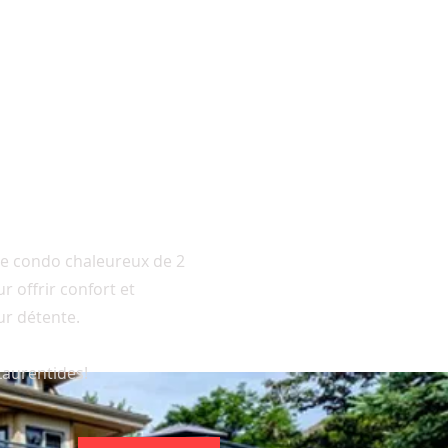
 ce condo chaleureux de 2
r offrir confort et
ur détente.
Laurentides!