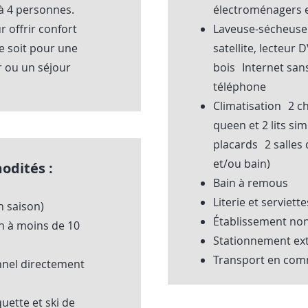
’à 4 personnes.
électroménagers 
 offrir confort
Laveuse-sécheuse 
e soit pour une
satellite, lecteur 
r ou un séjour
bois Internet sans 
téléphone
Climatisation 2 ch
queen et 2 lits si
placards 2 salles
et/ou bain)
odités :
Bain à remous
Literie et serviet
en saison)
Établissement n
pin à moins de 10
Stationnement ext
Transport en com
nnel directement
uette et ski de