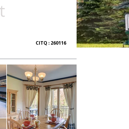
t
CITQ : 260116