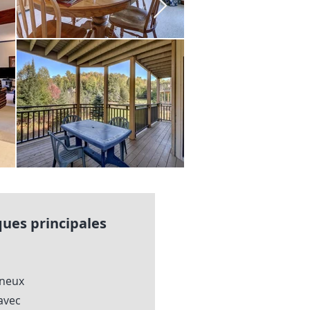
ques principales
mineux
avec