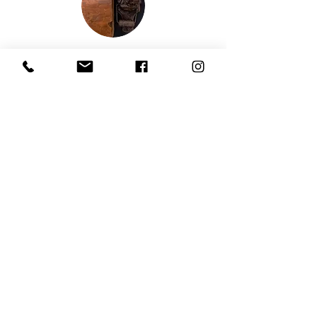
Que vous soyez à la recherche d’un chalet
à louer à Mont-Tremblant, d’un
hébergement familial près de l’action ou
d’un chalet avec accès au lac et piscine, le
Chalet 19 Scandinave-Spa est l’endroit
parfait pour se ressourcer en nature.
Réservez dès maintenant et vivez une
expérience unique dans les Laurentides!
RÉSERVEZ!
Soyez au courant!
Inscrivez-vous à notre bulletin