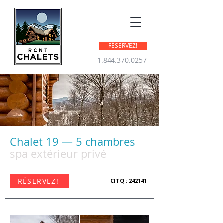
RÉSERVEZ!
1.844.370.0257
Chalet 19 — 5 chambres
spa extérieur privé
RÉSERVEZ!
CITQ : 242141